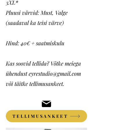
3XL*
Pluusi värvid: Must, Valge
(saadaval ka teisi värve)
Hind: 40€ + saatmiskulu
Kas soovid tellida? Võtke meiega
ühendust
eyrestudio@gmail.com
või täitke tellimusankeet.
TELLIMUSANKEET