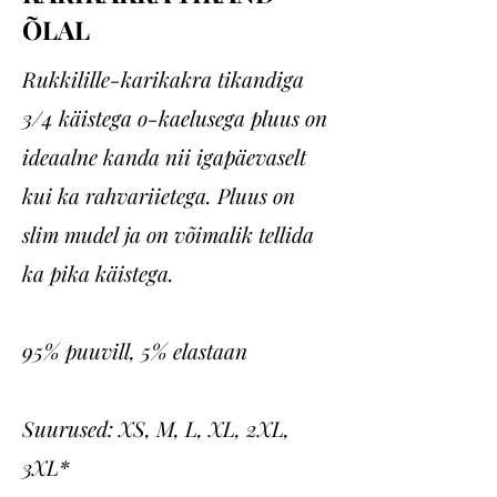
ÕLAL
Rukkilille-karikakra tikandiga
3/4 käistega o-kaelusega pluus on
ideaalne kanda nii igapäevaselt
kui ka rahvariietega. Pluus on
slim mudel ja on võimalik tellida
ka pika käistega.
95% puuvill, 5% elastaan
Suurused: XS, M, L, XL, 2XL,
3XL*