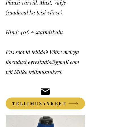
Pluusi värvid: Must, Valge
(saadaval ka teisi värve)
Hind: 40€ + saatmiskulu
Kas soovid tellida? Võtke meiega
ühendust
eyrestudio@gmail.com
või täitke tellimusankeet.
TELLIMUSANKEET