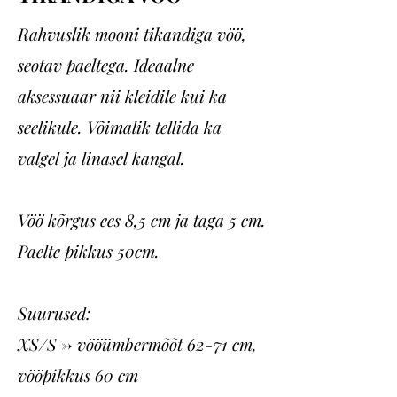
Rahvuslik mooni tikandiga vöö,
seotav paeltega. Ideaalne
aksessuaar nii kleidile kui ka
seelikule. Võimalik tellida ka
valgel ja linasel kangal.
Vöö kõrgus ees 8,5 cm ja taga 5 cm.
Paelte pikkus 50cm.
Suurused:
XS/S -> vööümbermõõt 62-71 cm,
vööpikkus 60 cm