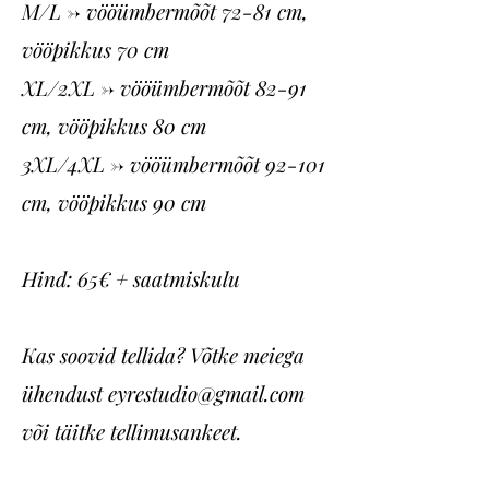
M/L -> vööümbermõõt 72-81 cm,
vööpikkus 70 cm
XL/2XL -> vööümbermõõt 82-91
cm, vööpikkus 80 cm
3XL/4XL -> vööümbermõõt 92-101
cm, vööpikkus 90 cm
Hind: 65€ + saatmiskulu
Kas soovid tellida? Võtke meiega
ühendust
eyrestudio@gmail.com
või täitke tellimusankeet.