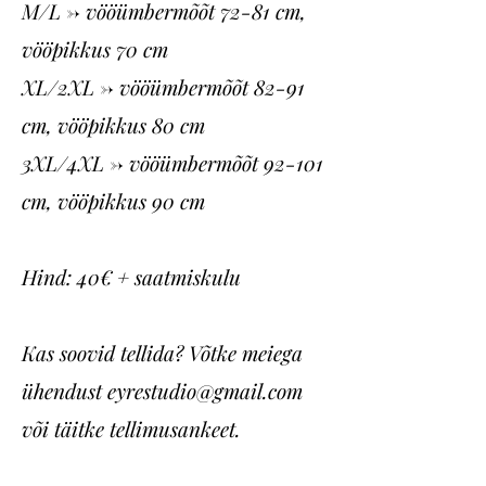
M/L -> vööümbermõõt 72-81 cm,
vööpikkus 70 cm
XL/2XL -> vööümbermõõt 82-91
cm, vööpikkus 80 cm
3XL/4XL -> vööümbermõõt 92-101
cm, vööpikkus 90 cm
Hind: 40€ + saatmiskulu
Kas soovid tellida? Võtke meiega
ühendust
eyrestudio@gmail.com
või täitke tellimusankeet.