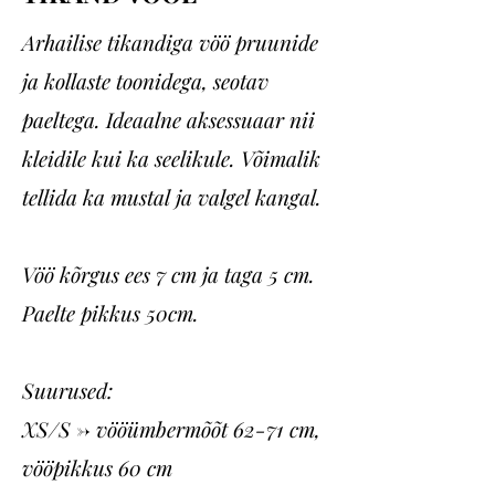
Arhailise tikandiga vöö pruunide
ja kollaste toonidega, seotav
paeltega. Ideaalne aksessuaar nii
kleidile kui ka seelikule. Võimalik
tellida ka mustal ja valgel kangal.
Vöö kõrgus ees 7 cm ja taga 5 cm.
Paelte pikkus 50cm.
Suurused:
XS/S -> vööümbermõõt 62-71 cm,
vööpikkus 60 cm