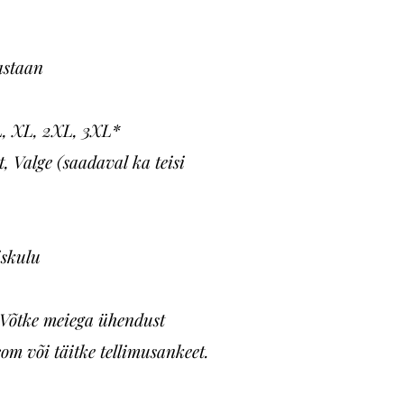
astaan
L, XL, 2XL, 3XL*
, Valge (saadaval ka teisi
iskulu
? Võtke meiega ühendust
com
või täitke tellimusankeet.