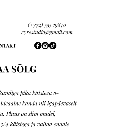
(+372) 555 19870
eyrestudio@gmail.com
NTAKT
AA SÕLG
ikandiga pika käistega o-
 ideaalne kanda nii igapäevaselt
ga. Pluus on slim mudel,
 3/4 käistega ja valida endale