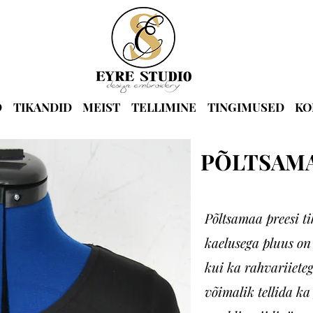
D
TIKANDID
MEIST
TELLIMINE
TINGIMUSED
KO
PÕLTSAM
Põltsamaa preesi t
kaelusega pluus on
kui ka rahvariiete
võimalik tellida ka