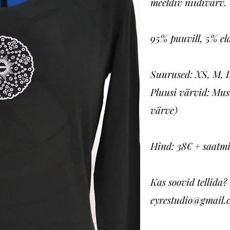
meeldiv niidivärv.
95% puuvill, 5% el
Suurused: XS, M, 
Pluusi värvid: Must
värve)
Hind: 38€ + saatm
Kas soovid tellida
eyrestudio@gmail.