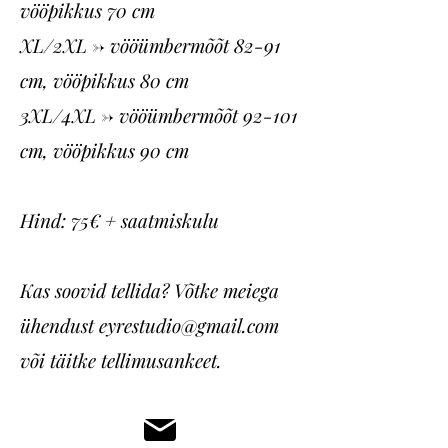
vööpikkus 70 cm
XL/2XL -> vööümbermõõt 82-91
cm, vööpikkus 80 cm
3XL/4XL -> vööümbermõõt 92-101
cm, vööpikkus 90 cm
Hind: 75€ + saatmiskulu
Kas soovid tellida? Võtke meiega
ühendust
eyrestudio@gmail.com
või täitke tellimusankeet.