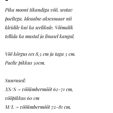
Pika mooni tikandiga vöö, seotav
paeltega. Ideaalne aksessuaar nii
kleidile kui ka seelikule. Võimalik
tellida ka mustal ja linasel kangal.
Vöö kõrgus ees 8,5 cm ja taga 5 cm.
Paelte pikkus 50cm.
Suurused:
XS/S -> vööümbermõõt 62-71 cm,
vööpikkus 60 cm
M/L -> vööümbermõõt 72-81 cm,