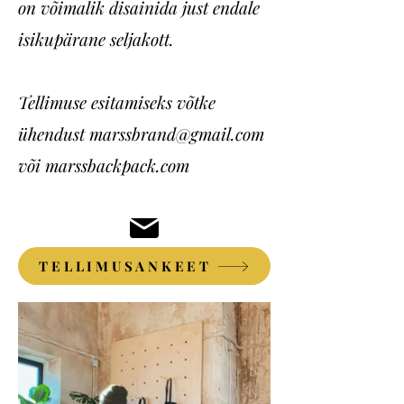
on võimalik disainida just endale
isikupärane seljakott.
Tellimuse esitamiseks võtke
ühendust
marssbrand@gmail.com
või marssbackpack.com
TELLIMUSANKEET