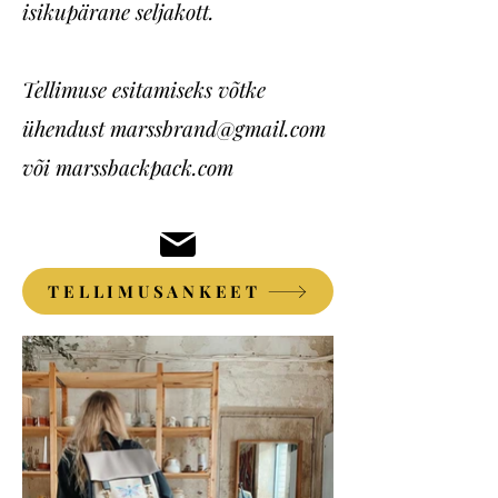
isikupärane seljakott.
Tellimuse esitamiseks võtke
ühendust
marssbrand@gmail.com
või marssbackpack.com
TELLIMUSANKEET